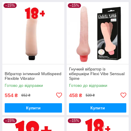
–15%
–15%
Гнучкий вібратор із
Вібратор інтимний Mutlispeed
кібершкіри Flexi Vibe Sensual
Flexible Vibrator
Spine
Готово до відправки
Готово до відправки
554
458
₴
₴
652 ₴
539 ₴
Купити
Купити
–15%
–15%