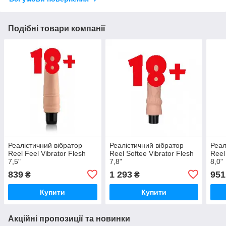
Подібні товари компанії
Реалістичний вібратор
Реалістичний вібратор
Реал
Reel Feel Vibrator Flesh
Reel Softee Vibrator Flesh
Reel
7,5"
7,8"
8,0"
839
1 293
951
₴
₴
Купити
Купити
Акційні пропозиції та новинки