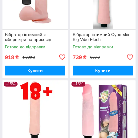
Вібратор інтимний із
Вібратор інтимний Cyberskin
кібершкіри на присосці
Big Vibe Flesh
Готово до відправки
Готово до відправки
918
739
₴
₴
1 080 ₴
869 ₴
Купити
Купити
–15%
–15%