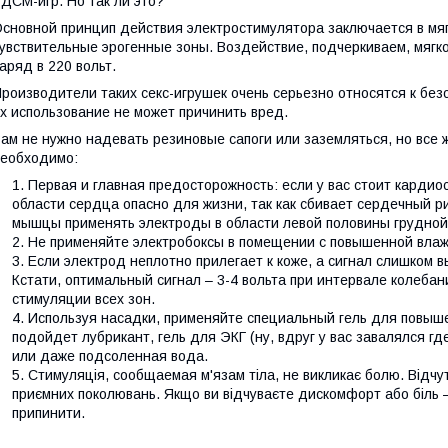
ДСМ-игр. Но так ли это?
сновной принцип действия электростимулятора заключается в мяг
увствительные эрогенные зоны. Воздействие, подчеркиваем, мягкое
аряд в 220 вольт.
роизводители таких секс-игрушек очень серьезно относятся к без
х использование не может причинить вред.
ам не нужно надевать резиновые сапоги или заземляться, но вс
еобходимо:
Первая и главная предосторожность: если у вас стоит кардио
области сердца опасно для жизни, так как сбивает сердечный р
мышцы применять электроды в области левой половины грудной
Не применяйте электробоксы в помещении с повышенной вла
Если электрод неплотно прилегает к коже, а сигнал слишком в
Кстати, оптимальный сигнал – 3-4 вольта при интервале колебан
стимуляции всех зон.
Используя насадки, применяйте специальный гель для повыше
подойдет лубрикант, гель для ЭКГ (ну, вдруг у вас завалялся гд
или даже подсоленная вода.
Стимуляція, сообщаемая м'язам тіла, не викликає болю. Відчут
приємних поколювань. Якщо ви відчуваєте дискомфорт або біль 
припинити.