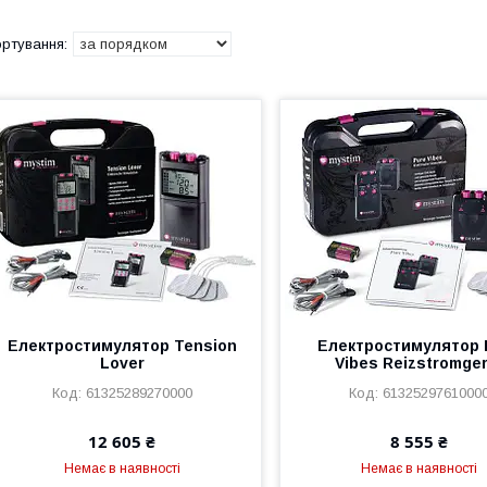
Електростимулятор Tension
Електростимулятор 
Lover
Vibes Reizstromger
61325289270000
6132529761000
12 605 ₴
8 555 ₴
Немає в наявності
Немає в наявності