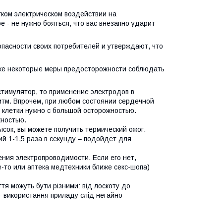
ком электрическом воздействии на
 - не нужно бояться, что вас внезапно ударит
опасности своих потребителей и утверждают, что
е же некоторые меры предосторожности соблюдать
стимулятор, то применение электродов в
итм. Впрочем, при любом состоянии сердечной
 клетки нужно с большой осторожностью.
жностью.
ысок, вы можете получить термический ожог.
ий 1-1,5 раза в секунду – подойдет для
ния электропроводимости. Если его нет,
е-то или аптека медтехники ближе секс-шопа)
тя можуть бути різними: від лоскоту до
– використання приладу слід негайно