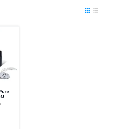
Pure
ät
0