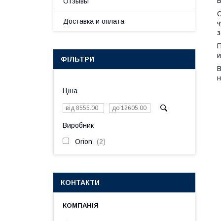
Б
Отзывы
О
Доставка и оплата
ч
з
П
и
ФІЛЬТРИ
В
н
Ціна
Виробник
Orion
2
КОНТАКТИ