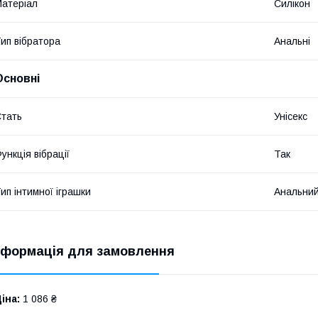
атеріал
Силікон
ип вібратора
Анальні
Основні
тать
Унісекс
ункція вібрації
Так
ип інтимної іграшки
Анальний
нформація для замовлення
іна:
1 086 ₴