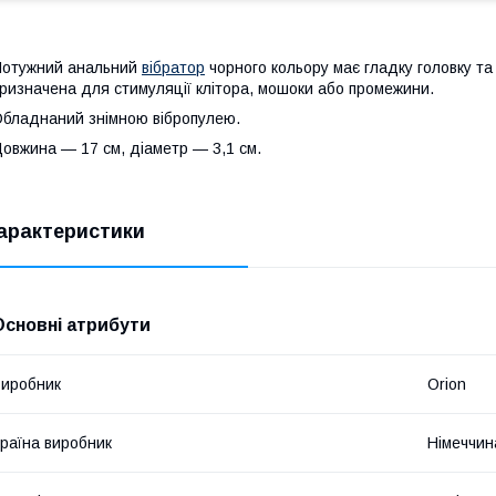
отужний анальний
вібратор
чорного кольору має гладку головку та
ризначена для стимуляції клітора, мошоки або промежини.
бладнаний знімною вібропулею.
овжина — 17 см, діаметр — 3,1 см.
арактеристики
Основні атрибути
иробник
Orion
раїна виробник
Німеччин