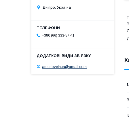
Дніпро, Україна
П
п
О
+380 (66) 333-57-41
Д
Х
amurloveinua@gmail.com
В
К