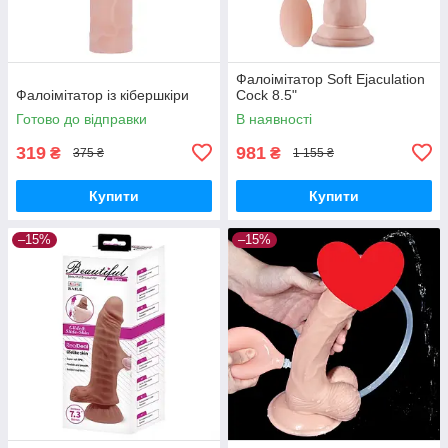
Фалоімітатор Soft Ejaculation
Фалоімітатор із кібершкіри
Cock 8.5"
Готово до відправки
В наявності
319
981
₴
₴
375 ₴
1 155 ₴
Купити
Купити
–15%
–15%