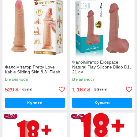
Фалоімітатор Erospace
Фалоімітатор Pretty Love
Natural Play Silicone Dildo D1,
Kable Sliding Skin 8.3" Flesh
21 см
В наявності
В наявності
529
1 167
₴
₴
623 ₴
1 373 ₴
Купити
Купити
–15%
–15%