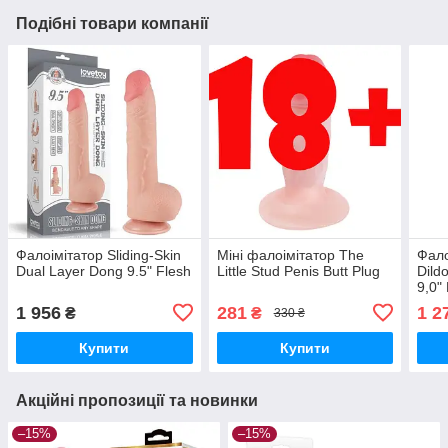
Подібні товари компанії
Фалоімітатор Sliding-Skin
Міні фалоімітатор The
Фало
Dual Layer Dong 9.5" Flesh
Little Stud Penis Butt Plug
Dild
9,0"
1 956
281
1 2
₴
₴
330 ₴
Купити
Купити
Акційні пропозиції та новинки
–15%
–15%