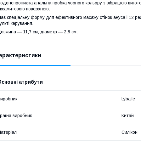
одонепроникна анальна пробка чорного кольору з вібрацією виготов
ксамитовою поверхнею.
ає спеціальну форму для ефективного масажу стінок ануса і 12 ре
ульті керування.
овжина — 11,7 см, діаметр — 2,8 см.
арактеристики
Основні атрибути
иробник
Lybaile
раїна виробник
Китай
атеріал
Силікон