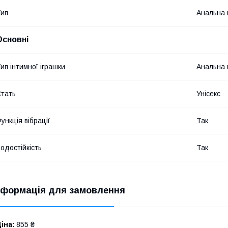
ип
Анальна 
Основні
ип інтимної іграшки
Анальна 
тать
Унісекс
ункція вібрації
Так
одостійкість
Так
нформація для замовлення
іна:
855 ₴