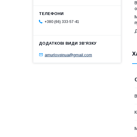
В
о
М
+380 (66) 333-57-41
п
Д
Х
amurloveinua@gmail.com
В
К
М