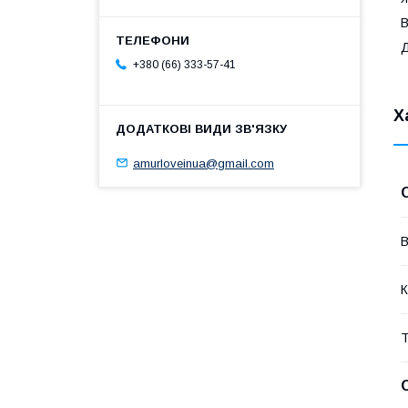
В
Д
+380 (66) 333-57-41
Х
amurloveinua@gmail.com
В
К
Т