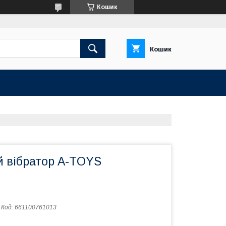
Кошик
Кошик
й вібратор A-TOYS
Код:
661100761013