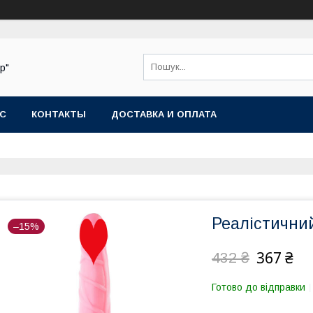
р"
АС
КОНТАКТЫ
ДОСТАВКА И ОПЛАТА
Реалістични
–15%
367 ₴
432 ₴
Готово до відправки