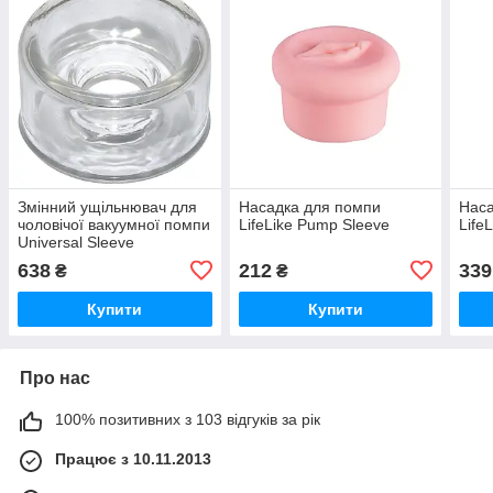
Змінний ущільнювач для
Насадка для помпи
Наса
чоловічої вакуумної помпи
LifeLike Pump Sleeve
Life
Universal Sleeve
638
212
339
₴
₴
Купити
Купити
Про нас
100% позитивних з 103 відгуків за рік
Працює з 10.11.2013