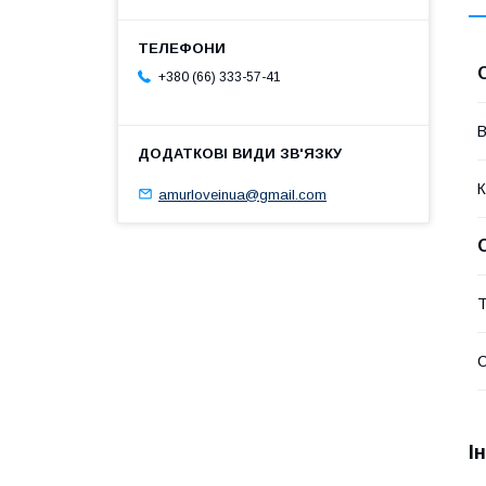
+380 (66) 333-57-41
В
К
amurloveinua@gmail.com
Т
С
І