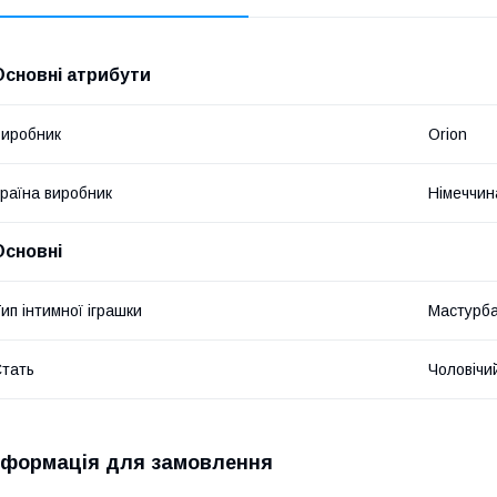
Основні атрибути
иробник
Orion
раїна виробник
Німеччин
Основні
ип інтимної іграшки
Мастурб
тать
Чоловічи
нформація для замовлення