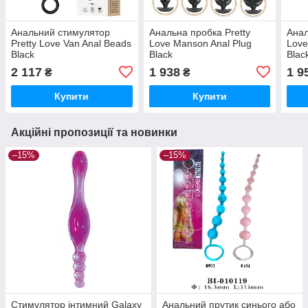
Анальний стимулятор
Анальна пробка Pretty
Анал
Pretty Love Van Anal Beads
Love Manson Anal Plug
Love
Black
Black
Blac
2 117
1 938
1 9
₴
₴
Купити
Купити
Акційні пропозиції та новинки
–15%
–15%
Стимулятор інтимний Galaxy
Анальний прутик синього або