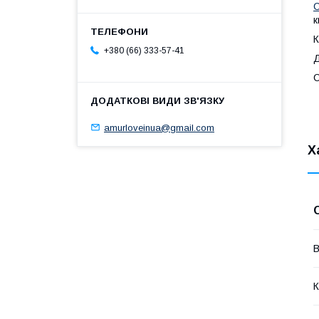
С
к
К
+380 (66) 333-57-41
Д
С
amurloveinua@gmail.com
Х
В
К