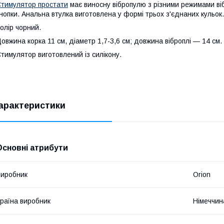
тимулятор простати
має виносну вібропулю з різними режимами віб
нопки. Анальна втулка виготовлена у формі трьох з'єднаних кульок.
олір чорний.
овжина корка 11 см, діаметр 1,7-3,6 см; довжина віброплі — 14 см.
тимулятор виготовлений із силікону.
арактеристики
Основні атрибути
иробник
Orion
раїна виробник
Німеччин