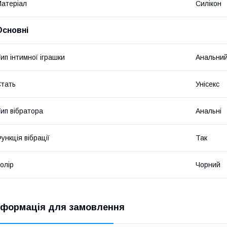
атеріал
Силікон
Основні
ип інтимної іграшки
Анальний
тать
Унісекс
ип вібратора
Анальні
ункція вібрації
Так
олір
Чорний
нформація для замовлення