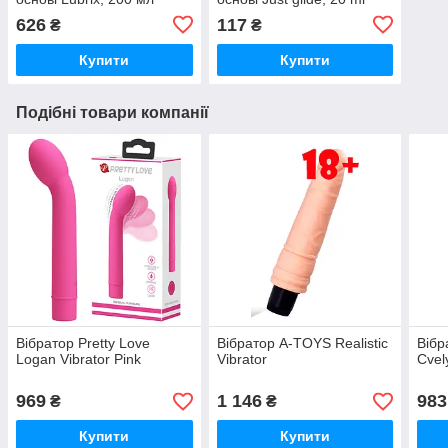
626
117
₴
₴
Купити
Купити
Подібні товари компанії
Вібратор Pretty Love
Вібратор A-TOYS Realistic
Вібр
Logan Vibrator Pink
Vibrator
Cvel
969
1 146
983
₴
₴
Купити
Купити