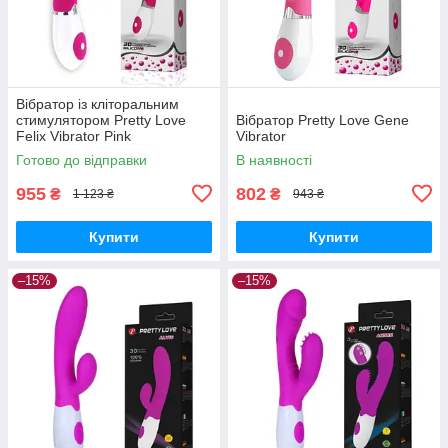
Вібратор із кліторальним
стимулятором Pretty Love
Вібратор Pretty Love Gene
Felix Vibrator Pink
Vibrator
Готово до відправки
В наявності
955
802
₴
₴
1 123 ₴
943 ₴
Купити
Купити
–15%
–15%