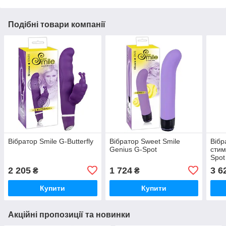
Подібні товари компанії
Вібратор Smile G-Butterfly
Вібратор Sweet Smile
Вібр
Genius G-Spot
стим
Spot
2 205
1 724
3 6
₴
₴
Купити
Купити
Акційні пропозиції та новинки