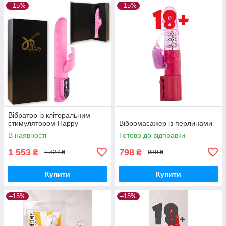
–15%
–15%
Вібратор із кліторальним
стимулятором Happy
Вібромасажер із перлинами
В наявності
Готово до відправки
1 553
798
₴
₴
1 827 ₴
939 ₴
Купити
Купити
–15%
–15%