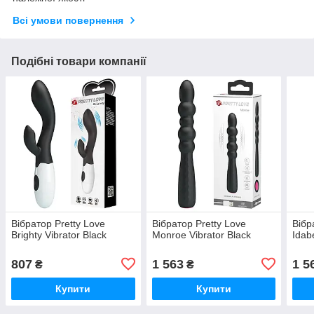
Всі умови повернення
Подібні товари компанії
Вібратор Pretty Love
Вібратор Pretty Love
Вібр
Brighty Vibrator Black
Monroe Vibrator Black
Idab
807
1 563
1 5
₴
₴
Купити
Купити