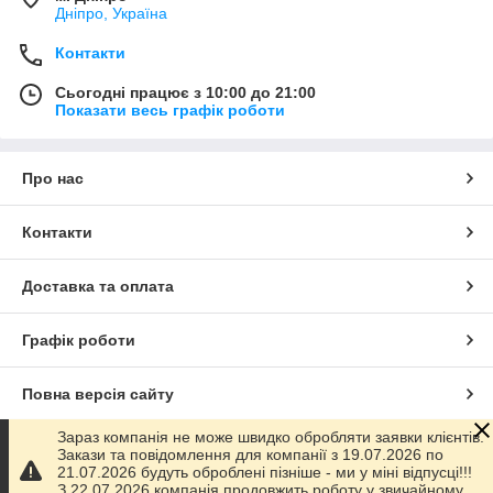
Дніпро, Україна
Контакти
Сьогодні працює з 10:00 до 21:00
Показати весь графік роботи
Про нас
Контакти
Доставка та оплата
Графік роботи
Повна версія сайту
Зараз компанія не може швидко обробляти заявки клієнтів.
Сайт створено на маркетплейсі
Prom.ua
Закази та повідомлення для компанії з 19.07.2026 по
21.07.2026 будуть оброблені пізніше - ми у міні відпусці!!!
З 22.07.2026 компанія продовжить роботу у звичайному