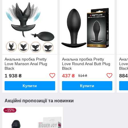
Анальна пробка Pretty
Анальна пробка Pretty
Анал
Love Manson Anal Plug
Love Round Anal Butt Plug
Love
Black
Black
Blac
1 938
437
884
₴
₴
514 ₴
Купити
Купити
Акційні пропозиції та новинки
–15%