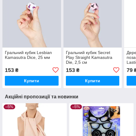
Гральний кубик Lesbian
Гральний кубик Secret
Дере
Kamasutra Dice, 25 мм
Play Straight Kamasutra
поза
Die, 2,5 см
Last
153
153
79
₴
₴
Купити
Купити
Акційні пропозиції та новинки
–5%
–5%