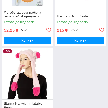
Фотобутафорія набір із
"шляпою", 4 предмети
Конфеті Bath Confetti
Готово до відправки
Готово до відправки
52,25
215
₴
₴
55 ₴
227 ₴
Купити
Купити
–5%
Шапка Hat with Inflatable
Penis