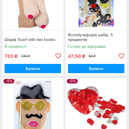
Фотобутафорія набір, 5
Шарф Scarf with two boobs
предметів
В наявності
Готово до відправки
703
47,50
₴
₴
740 ₴
50 ₴
Купити
Купити
–5%
–5%