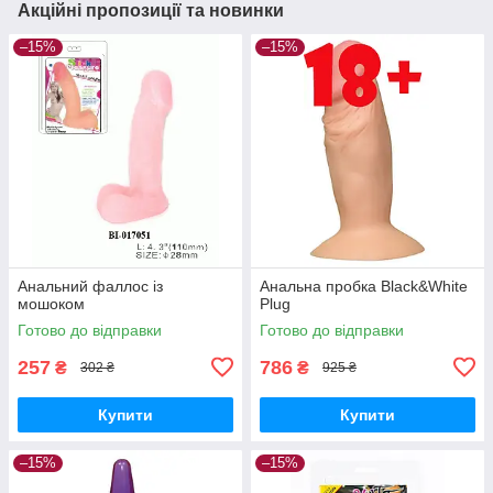
Акційні пропозиції та новинки
–15%
–15%
Анальний фаллос із
Анальна пробка Black&White
мошоком
Plug
Готово до відправки
Готово до відправки
257
786
₴
₴
302 ₴
925 ₴
Купити
Купити
–15%
–15%