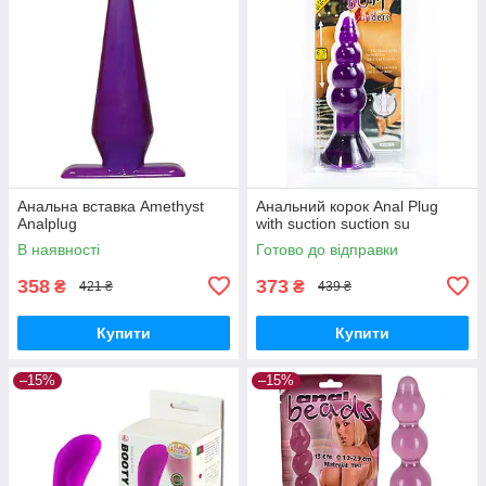
Анальна вставка Amethyst
Анальний корок Anal Plug
Analplug
with suction suction su
В наявності
Готово до відправки
358
373
₴
₴
421 ₴
439 ₴
Купити
Купити
–15%
–15%