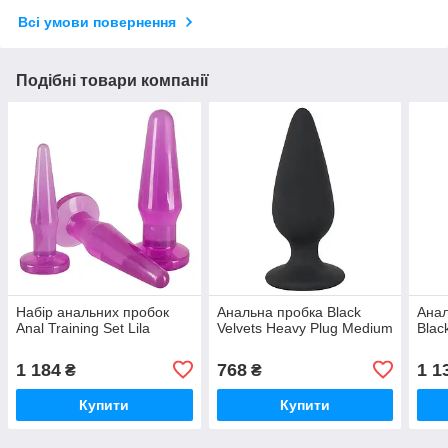
Всі умови повернення
Подібні товари компанії
Набір анальних пробок
Анальна пробка Black
Анал
Anal Training Set Lila
Velvets Heavy Plug Medium
Blac
1 184
768
1 1
₴
₴
Купити
Купити