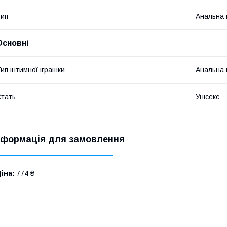
ип
Анальна 
Основні
ип інтимної іграшки
Анальна 
тать
Унісекс
нформація для замовлення
іна:
774 ₴