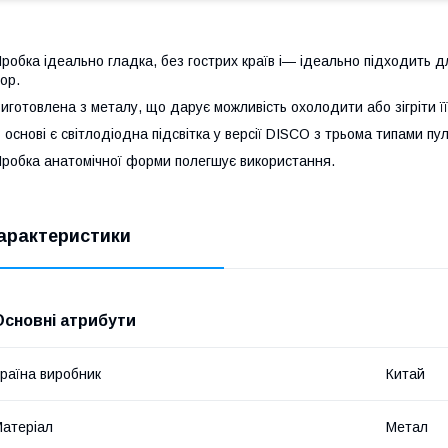
робка ідеально гладка, без гострих країв і— ідеально підходить д
гор.
иготовлена з металу, що дарує можливість охолодити або зігріти її
 основі є світлодіодна підсвітка у версії DISCO з трьома типами пу
робка анатомічної форми полегшує використання.
арактеристики
Основні атрибути
раїна виробник
Китай
атеріал
Метал