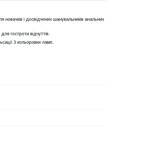
ля новачків і досвідчених шанувальників анальних
 для гостроти відчуттів.
льсації 3 кольорових ламп.