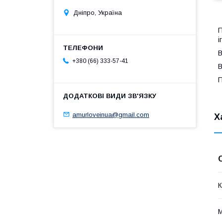
Дніпро, Україна
П
і
В
+380 (66) 333-57-41
В
П
amurloveinua@gmail.com
Х
К
М