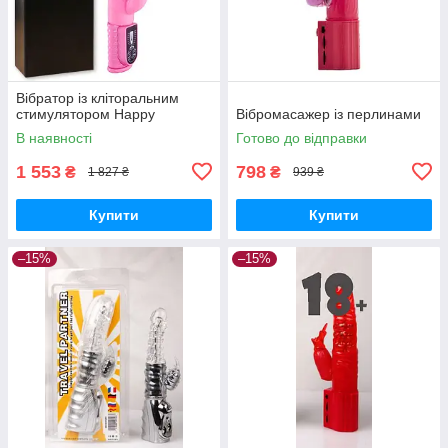
Вібратор із кліторальним
стимулятором Happy
Вібромасажер із перлинами
В наявності
Готово до відправки
1 553
798
₴
₴
1 827 ₴
939 ₴
Купити
Купити
–15%
–15%