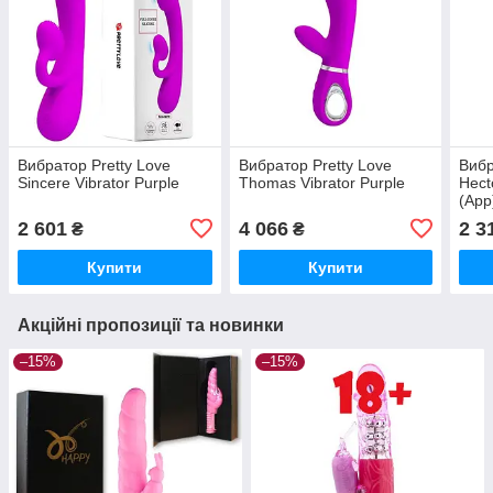
Вибратор Pretty Love
Вибратор Pretty Love
Вибр
Sincere Vibrator Purple
Thomas Vibrator Purple
Hect
(App
2 601
4 066
2 3
₴
₴
Купити
Купити
Акційні пропозиції та новинки
–15%
–15%