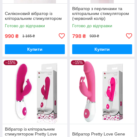
Вібратор з перлинами та
Силіконовий вібратор із
кліторальним стимулятором
кліторальним стимулятором
(червоний колір)
Готово до відправки
Готово до відправки
990
798
₴
₴
1 165 ₴
939 ₴
Купити
Купити
–15%
–15%
Вібратор із кліторальним
стимулятором Pretty Love
Вібратор Pretty Love Gene