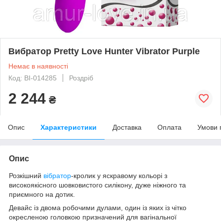
Вибратор Pretty Love Hunter Vibrator Purple
Немає в наявності
Код: BI-014285
Роздріб
2 244
₴
Опис
Характеристики
Доставка
Оплата
Умови 
Опис
Розкішний
вібратор
-кролик у яскравому кольорі з
високоякісного шовковистого силікону, дуже ніжного та
приємного на дотик.
Девайс із двома робочими дулами, один із яких із чітко
окресленою головкою призначений для вагінальної