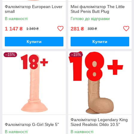
Фалоімітатор European Lover
Міні фалоімітатор The Little
small
Stud Penis Butt Plug
В наявності
Готово до відправки
1 147
281
₴
₴
1 349 ₴
330 ₴
Купити
Купити
–15%
–15%
Фалоімітатор Legendary King
Фалоімітатор G-Girl Style 5"
Sized Realistic Dildo 10.5"
В наявності
В наявності