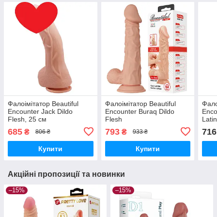
Фалоімітатор Beautiful
Фалоімітатор Beautiful
Фало
Encounter Jack Dildo
Encounter Buraq Dildo
Enco
Flesh, 25 см
Flesh
Lati
685
793
716
₴
₴
806 ₴
933 ₴
Купити
Купити
Акційні пропозиції та новинки
–15%
–15%