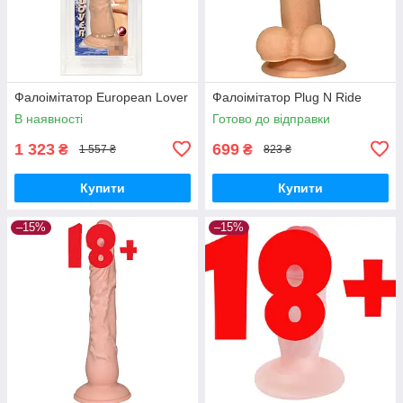
Фалоімітатор European Lover
Фалоімітатор Plug N Ride
В наявності
Готово до відправки
1 323
699
₴
₴
1 557 ₴
823 ₴
Купити
Купити
–15%
–15%