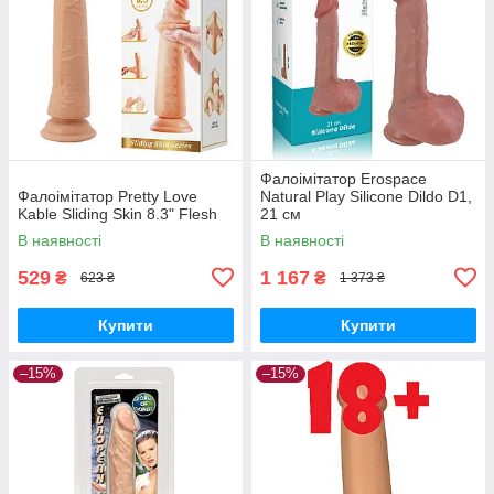
Фалоімітатор Erospace
Фалоімітатор Pretty Love
Natural Play Silicone Dildo D1,
Kable Sliding Skin 8.3" Flesh
21 см
В наявності
В наявності
529
1 167
₴
₴
623 ₴
1 373 ₴
Купити
Купити
–15%
–15%