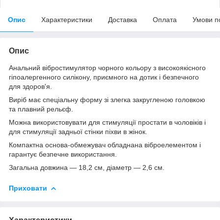
Опис
Характеристики
Доставка
Оплата
Умови п
Опис
Анальний вібростимулятор чорного кольору з високоякісного
гіпоалергенного силікону, приємного на дотик і безпечного
для здоров'я.
Виріб має спеціальну форму зі злегка закругленою головкою
та плавний рельєф.
Можна використовувати для стимуляції простати в чоловіків і
для стимуляції задньої стінки піхви в жінок.
Компактна основа-обмежувач обладнана віброелементом і
гарантує безпечне використання.
Загальна довжина — 18,2 см, діаметр — 2,6 см.
Приховати