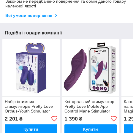
Законом не передбачено повернення та обмін даного товару
належної якості
Всі умови повернення
Подібні товари компанії
Набір інтимних
Кліторальний стимулятор
Кліт
стимуляторів Pretty Love
Pretty Love Mobile App
на п
Orthus-Youth Stimulator
Control Mane Stimulator
Magi
Blue
Purple
2 201
1 390
1 2
₴
₴
Купити
Купити