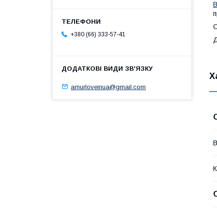
В
О
+380 (66) 333-57-41
Д
Х
amurloveinua@gmail.com
В
К