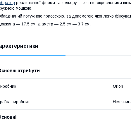
ібратор
реалістичної форми та кольору — з чітко окресленими вінк
пружною мошкою.
бладнаний потужною присоскою, за допомогою якої легко фіксувати
овжина — 17,5 см, діаметр — 2,5 см — 3,7 см.
арактеристики
Основні атрибути
иробник
Orion
раїна виробник
Німеччин
Основні