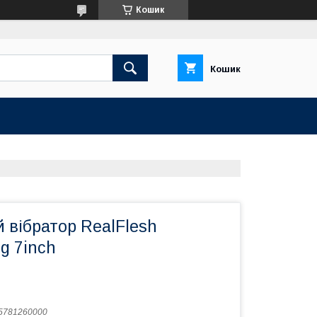
Кошик
Кошик
 вібратор RealFlesh
ng 7inch
5781260000