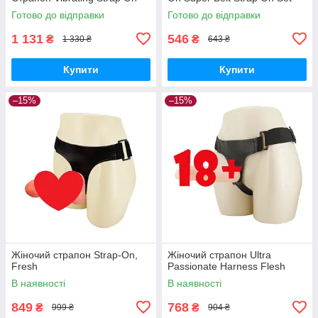
Готово до відправки
Готово до відправки
1 131
546
₴
₴
1 330 ₴
643 ₴
Купити
Купити
–15%
–15%
Жіночий страпон Strap-On,
Жіночий страпон Ultra
Fresh
Passionate Harness Flesh
В наявності
В наявності
849
768
₴
₴
999 ₴
904 ₴