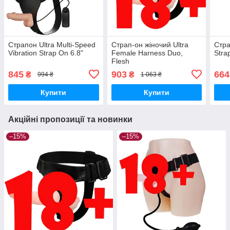
Страпон Ultra Multi-Speed
Страп-он жіночий Ultra
Стра
Vibration Strap On 6.8"
Female Harness Duo,
Stra
Flesh
845
903
664
₴
₴
994 ₴
1 063 ₴
Купити
Купити
Акційні пропозиції та новинки
–15%
–15%