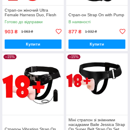
Страп-он жіночий Ultra
Female Harness Duo, Flesh
Страп-он Strap On with Pump
Готово до відправки
В наявності
903
877
₴
₴
1 063 ₴
1 032 ₴
Купити
Купити
–15%
–15%
Міні страпон зі знімними
насадками Baile Jessica Strap
Страпон Vibrating Strap On
On Super Belt Strap On Set