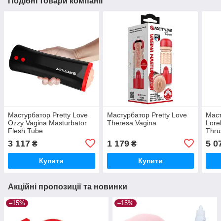
Подібні товари компанії
Мастурбатор Pretty Love
Мастурбатор Pretty Love
Маст
Ozzy Vagina Masturbator
Theresa Vagina
Lore
Flesh Tube
Thru
3 117
1 179
5 0
₴
₴
Купити
Купити
Акційні пропозиції та новинки
–15%
–15%