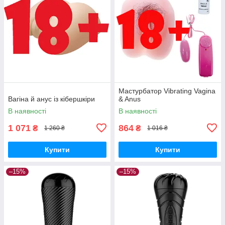
Мастурбатор Vibrating Vagina
Вагіна й анус із кібершкіри
& Anus
В наявності
В наявності
1 071
864
₴
₴
1 260 ₴
1 016 ₴
Купити
Купити
–15%
–15%