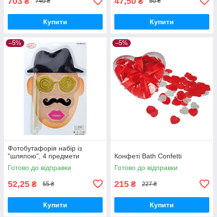
703
47,50
₴
₴
740 ₴
50 ₴
Купити
Купити
–5%
–5%
Фотобутафорія набір із
"шляпою", 4 предмети
Конфеті Bath Confetti
Готово до відправки
Готово до відправки
52,25
215
₴
₴
55 ₴
227 ₴
Купити
Купити