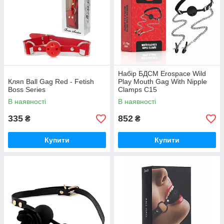
Набір БДСМ Erospace Wild
Кляп Ball Gag Red - Fetish
Play Mouth Gag With Nipple
Boss Series
Clamps C15
В наявності
В наявності
335
852
₴
₴
Купити
Купити