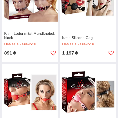
Кляп Lederimitat Mundknebel,
black
Кляп Silicone Gag
Немає в наявності
Немає в наявності
891
1 197
₴
₴