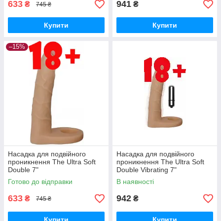
633
941
₴
₴
745 ₴
Купити
Купити
–15%
Насадка для подвійного
Насадка для подвійного
проникнення The Ultra Soft
проникнення The Ultra Soft
Double 7"
Double Vibrating 7"
Готово до відправки
В наявності
633
942
₴
₴
745 ₴
Купити
Купити