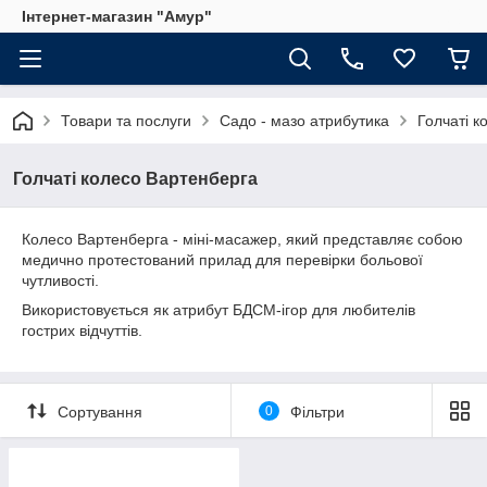
Інтернет-магазин "Амур"
Товари та послуги
Садо - мазо атрибутика
Голчаті к
Голчаті колесо Вартенберга
Колесо Вартенберга - міні-масажер, який представляє собою
медично протестований прилад для перевірки больової
чутливості.
Використовується як атрибут БДСМ-ігор для любителів
гострих відчуттів.
Сортування
0
Фільтри