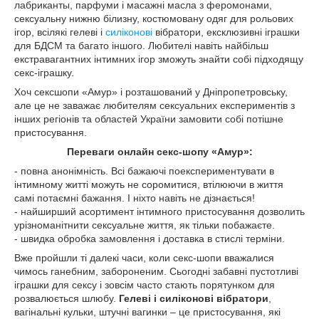
лабриканты, парфуми і масажні масла з феромонами,
сексуальну нижню білизну, костюмовану одяг для рольових
ігор, всілякі гелеві і
силіконові
вібратори, ексклюзивні іграшки
для БДСМ та багато іншого. Любителі навіть найбільш
екстравагантних інтимних ігор зможуть знайти собі підходящу
секс-іграшку.
Хоч сексшопи «Амур» і розташований у Дніпропетровську,
але це не заважає любителям сексуальних експериментів з
інших регіонів та областей України замовити собі потішне
пристосування.
Переваги онлайн секс-шопу «Амур»:
- повна анонімність. Всі бажаючі поекспериментувати в
інтимному житті можуть не соромитися, втілюючи в життя
самі потаємні бажання. І ніхто навіть не дізнається!
- найширший асортимент інтимного пристосування дозволить
урізноманітнити сексуальне життя, як тільки побажаєте.
- швидка обробка замовлення і доставка в стислі терміни.
Вже пройшли ті далекі часи, коли секс-шопи вважалися
чимось ганебним, забороненим. Сьогодні забавні пустотливі
іграшки для сексу і зовсім часто стають порятунком для
розвалюється шлюбу.
Гелеві і силіконові вібратори
,
вагінальні кульки, штучні вагинки – це пристосування, які