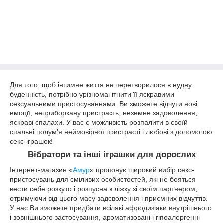
Для того, щоб інтимне життя не перетворилося в нудну
буденність, потрібно урізноманітнити її яскравими
сексуальними пристосуваннями. Ви зможете відчути нові
емоції, неприборкану пристрасть, неземне задоволення,
яскраві спалахи. У вас є можливість розпалити в своїй
спальні полум'я неймовірної пристрасті і любові з допомогою
секс-іграшок!
Вібратори та інші іграшки для дорослих
Інтернет-магазин «
Амур
» пропонує широкий вибір секс-
пристосувань для сміливих особистостей, які не бояться
вести себе розкуто і розпусна в ліжку зі своїм партнером,
отримуючи від цього масу задоволення і приємних відчуттів.
У нас Ви зможете придбати всілякі афродизіаки внутрішнього
і зовнішнього застосування, ароматизовані і гіпоалергенні